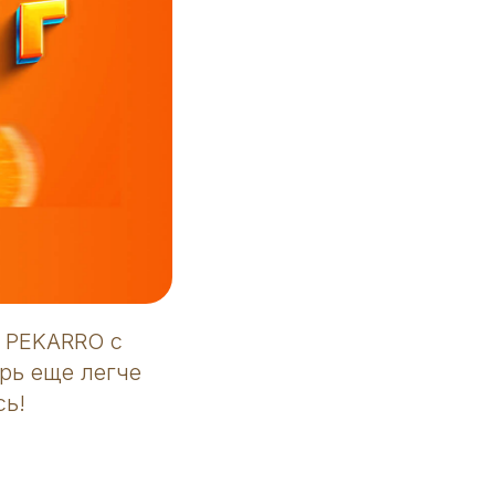
 PEKARRO с
ерь еще легче
сь!