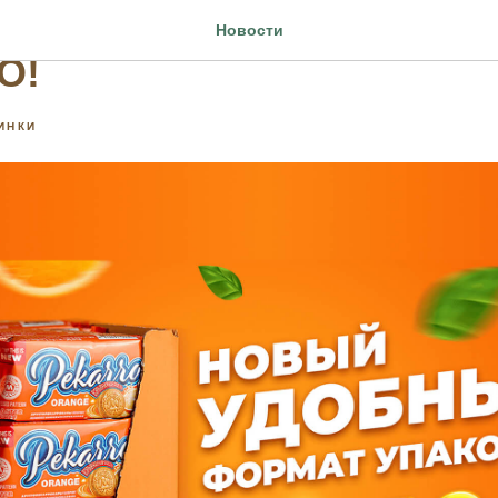
ормат печенья-сэндвич
Новости
O!
ИНКИ