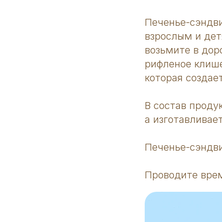
Печенье-сэндви
взрослым и дет
возьмите в дор
рифленое клише
которая создае
В состав проду
а изготавливае
Печенье-сэндви
Проводите врем