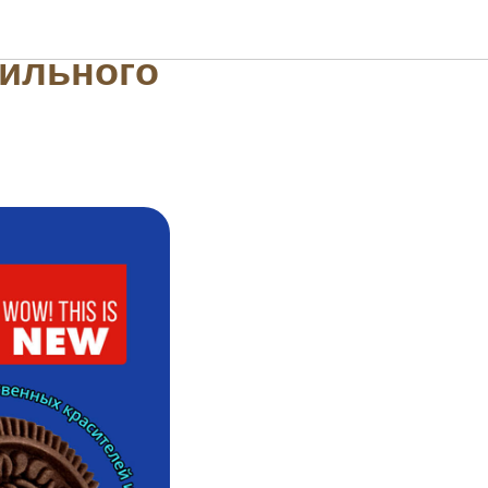
сэндвич
нильного