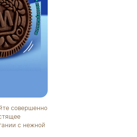
йте совершенно
устящее
тании с нежной