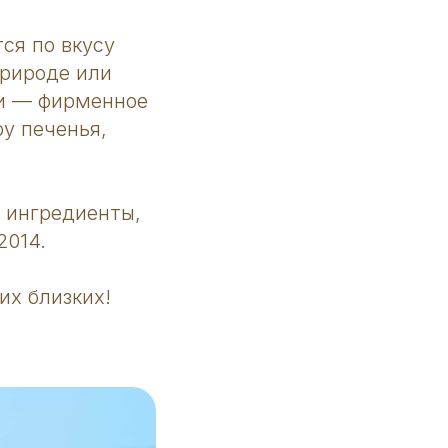
ся по вкусу
природе или
ми — фирменное
у печенья,
е ингредиенты,
2014.
их близких!