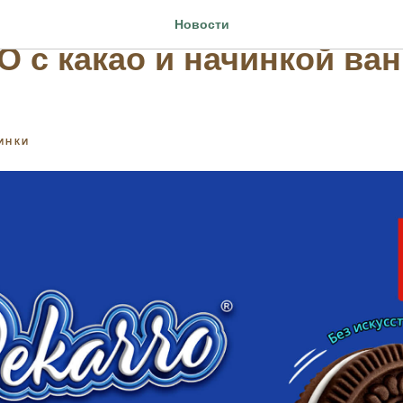
те новинку 2022 года – 
Новости
 с какао и начинкой ва
ИНКИ