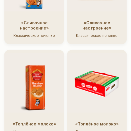
Главная
Партнёрам
Карьера
«Сливочное
«Сливочное
настроение»
настроение»
О компании
Продукция
Новости
Производство
Каталог
Контакты
Классическое печенье
Классическое печенье
2018
2019
2020
2021
2022
«Топлёное молоко»
«Топлёное молоко»
2023
Горячая линия +7 (800) 73-777-17