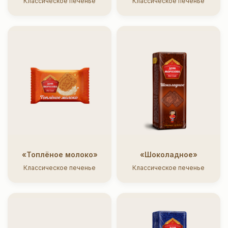
Классическое печенье
Классическое печенье
klient@gk-kim.ru
2025
2025/2
Сводная ведомость результатов проведения СОУТ
Согласие на обработку персональных данных
Политика конфиденциальности
Пользовательское соглашение
Политика Куки/Cookies
© 2025, «Кондитерские изделия Морозова»
Разработка
сайта
«Топлёное молоко»
«Шоколадное»
Классическое печенье
Классическое печенье