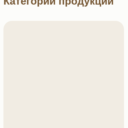
Печенье с посыпками
Печенье «Формула успеха»
с узнаваемым клише восьмёркой —
визитная карточка производителя.
Зажаристое, хрустящее, посыпанное
аппетитным кунжутом или корицей,
имеет огромное количество верных
фанатов
Смотреть в каталоге →