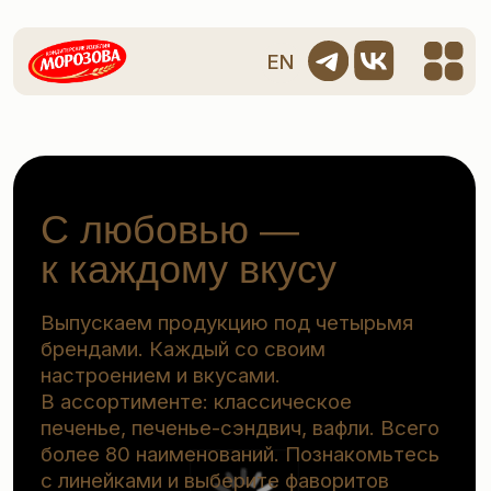
EN
С любовью —
к каждому вкусу
Выпускаем продукцию под четырьмя
брендами. Каждый со своим
настроением и вкусами.
В ассортименте: классическое
печенье, печенье-сэндвич, вафли. Всего
более 80 наименований. Познакомьтесь
с линейками и выберите фаворитов