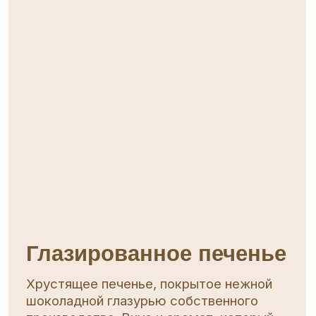
Традиционные вафли
Лёгкие, ароматные, хрустящие вафли
с начинками нежнейшей текстуры:
сливочной, шоколадной, лимонной.
Сбалансированный вкус и натуральные
ингредиенты
Смотреть в каталоге →