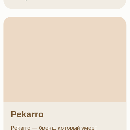
Victor Morozov
Международный бренд. Печенье из
России. Качественный продукт +
культурный код. Российская
продукция для экспортных рынков
Смотреть в каталоге→