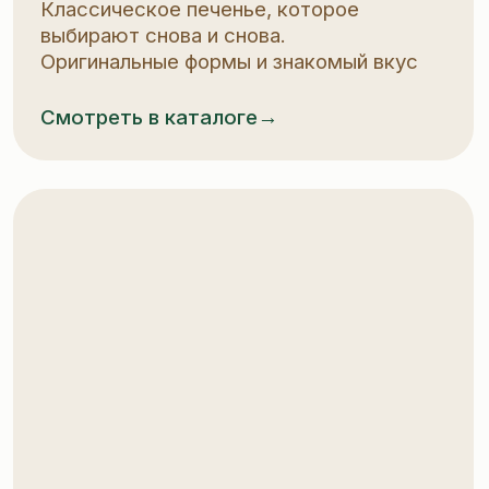
Формула успеха
Формула успеха — одна из самых
узнаваемых линеек нашей продукции.
Хрустящее печенье с фирменным
узором «три восьмёрки» и посыпкой
из кунжута или корицы — классика,
которая всегда в радость
Смотреть в каталоге→