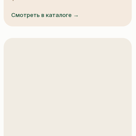
шоколадной глазурью собственного
производства. Вкус и аромат, который
остаётся в памяти
Смотреть в каталоге →