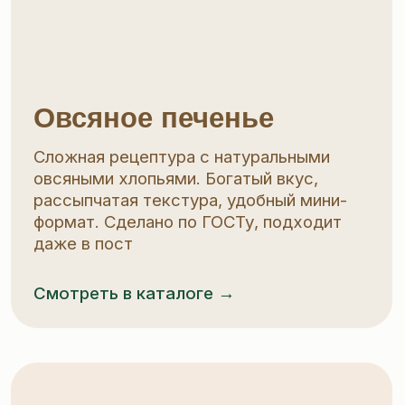
2018
2019
2020
2021
2022
2023
Горячая линия +7 (800) 73-777-17
klient@gk-kim.ru
2025
2025/2
Сводная ведомость результатов проведения СОУТ
Согласие на обработку персональных данных
Политика конфиденциальности
Пользовательское соглашение
Политика Куки/Cookies
© 2025, «Кондитерские изделия Морозова»
Разработка
сайта