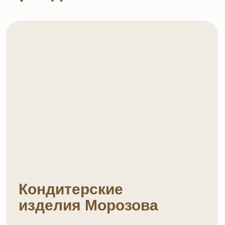
Кондитерские
изделия Морозова
Классическое печенье, которое
выбирают снова и снова.
Оригинальные формы и знакомый вкус
Смотреть в каталоге→